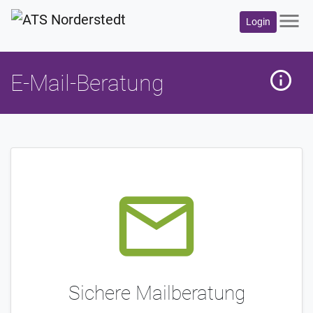
menu
Login
info_outline
mehr
E-Mail-Beratung
mail_outline
Sichere Mailberatung